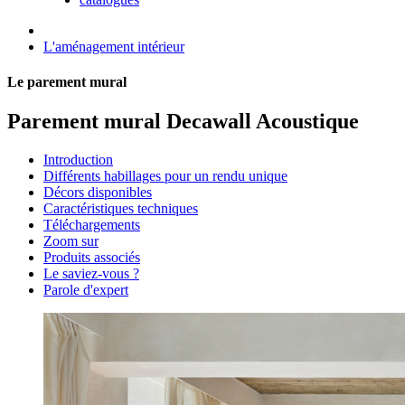
L'aménagement intérieur
Le parement mural
Parement mural Decawall Acoustique
Introduction
Différents habillages pour un rendu unique
Décors disponibles
Caractéristiques techniques
Téléchargements
Zoom sur
Produits associés
Le saviez-vous ?
Parole d'expert